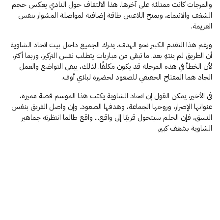
والمرجات كانت ممتلئة على آخرها. هذا الالتفاف حول النادي يعكس حجم
الشغف والانتماء، ويمنح اللاعبين طاقة إضافية لمواصلة المشوار بنفس
العزيمة.
ورغم هذا التقدم الكبير نحو الهدف، يدرك الجميع داخل بيت اتحاد الشاوية
أن الطريق لم ينتهِ بعد. ما تبقى من مباريات يتطلب نفس التركيز، وربما أكثر،
لأن الخطأ في هذه المرحلة قد يكون مكلفًا. لذلك، يبقى التواضع والعمل
الجاد هما المفتاح الحقيقي للصعود لحضيرة لبلاي أوف.
في الأخير، يمكن القول إن اتحاد الشاوية يكتب هذا الموسم قصة مميزة،
عنوانها الإصرار، وروحها الجماعة، وهدفها الصعود. وإن واصل الفريق بنفس
النسق، فإن الحلم سيتحول قريبًا إلى واقع… واقع طالما انتظرته جماهير
الشاوية بشغف كبير.