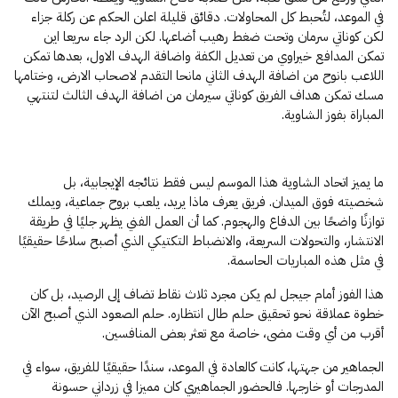
في الموعد، لتُحبط كل المحاولات. دقائق قليلة اعلن الحكم عن ركلة جزاء
لكن كوناتي سرمان وتحت ضغط رهيب أضاعها. لكن الرد جاء سريعا اين
تمكن المدافع خيراوي من تعديل الكفة واضافة الهدف الاول، بعدها تمكن
اللاعب بانوح من اضافة الهدف الثاني مانحا التقدم لاصحاب الارض، وختامها
مسك تمكن هداف الفريق كوناتي سيرمان من اضافة الهدف الثالث لتنتهي
المباراة بفوز الشاوية.
ما يميز اتحاد الشاوية هذا الموسم ليس فقط نتائجه الإيجابية، بل
شخصيته فوق الميدان. فريق يعرف ماذا يريد، يلعب بروح جماعية، ويملك
توازنًا واضحًا بين الدفاع والهجوم. كما أن العمل الفني يظهر جليًا في طريقة
الانتشار، والتحولات السريعة، والانضباط التكتيكي الذي أصبح سلاحًا حقيقيًا
في مثل هذه المباريات الحاسمة.
هذا الفوز أمام جيجل لم يكن مجرد ثلاث نقاط تضاف إلى الرصيد، بل كان
خطوة عملاقة نحو تحقيق حلم طال انتظاره. حلم الصعود الذي أصبح الآن
أقرب من أي وقت مضى، خاصة مع تعثر بعض المنافسين.
الجماهير من جهتها، كانت كالعادة في الموعد، سندًا حقيقيًا للفريق، سواء في
المدرجات أو خارجها. فالحضور الجماهيري كان مميزا في زرداني حسونة