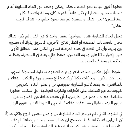
خطوة أخرى بثبات نحو الحلم… هكذا يمكن وصف فوز اتحاد الشاوية أمام
شبيبة جيجل، انتصار لم يكن عادياً بقدر ما كان رسالة واضحة لكل
المنافسين: “نحن هنا… والصعود لم يعد مجرد حلم، بل هدف قريب
المنال”.
دخل اتحاد الشاوية هذه المواجهة بشعار واحد لا غير: الفوز. لم يكن هناك
مجال للحسابات المعقدة أو انتظار نتائج الآخرين، فالفريق يدرك أن مصيره
بين يديه، وأن كل نقطة في هذه المرحلة تساوي الكثير. منذ الدقائق الأولى،
ظهر الإصرار جليًا على وجوه اللاعبين، ضغط عالٍ، رغبة في السيطرة، وتنظيم
محكم في مختلف الخطوط.
الشوط الأول عكس شخصية فريق يريد الصعود بجدارة. استحواذ نسبي،
محاولات متكررة، وتحركات ذكية أربكت دفاع جيجل. ورغم التكتل الدفاعي
للمنافس، لم يفقد لاعبو الشاوية صبرهم، بل واصلوا البناء التدريجي
للهجمات، مع الاعتماد على الأطراف والكرات العرضية التي شكلت خطورة
حقيقية. مع اداء مميز من الطرفين، ليأتي هدف مباغة من الضيوف عن
طريق اللاعب مقراني بعد هفوة دفاعية، لينتهي الشوط الاول بتفوق الزوار.
في الشوط الثاني، لم يتراجع اتحاد الشاوية بل واصل بنفس الروح واكثر، مدركًا
أن التهاون قد يكلفه غاليًا. صحيح أن شباب جيجل حاول إضافة الهدف
الثاني ورفع من نسق لعبه، لكن صلابة دفاع الشاوية ويقظة الحارس كانت