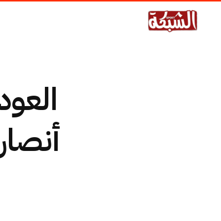
العود
أنصار 