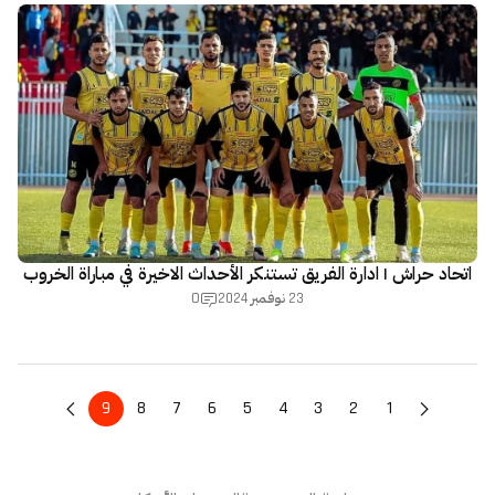
اتحاد حراش | ادارة الفريق تستنكر الأحداث الاخيرة في مباراة الخروب
0
23 نوفمبر 2024
9
8
7
6
5
4
3
2
1