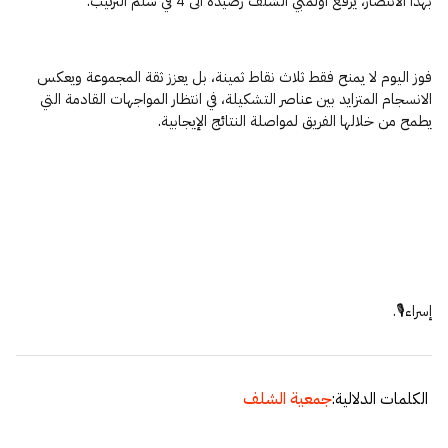
بهذا الانتصار، يرفع أولمبي الشلف رصيده الى 4 في سلم الترتيب.
فوز اليوم لا يمنح فقط ثلاث نقاط ثمينة، بل يعزز ثقة المجموعة ويعكس
الانسجام المتزايد بين عناصر التشكيلة، في انتظار المواجهات القادمة التي
يطمح من خلالها الفريق لمواصلة النتائج الإيجابية.
إسراء🎙.
الكلمات الدلالية:
جمعية الشلف