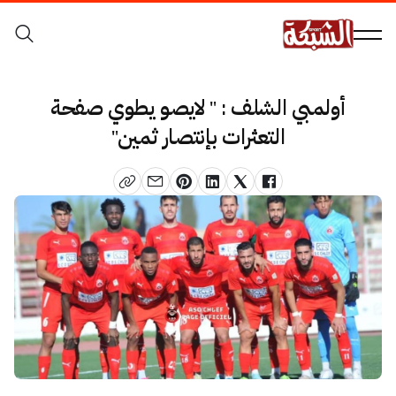
أولمبي الشلف : " لايصو يطوي صفحة
التعثرات بإنتصار ثمين"