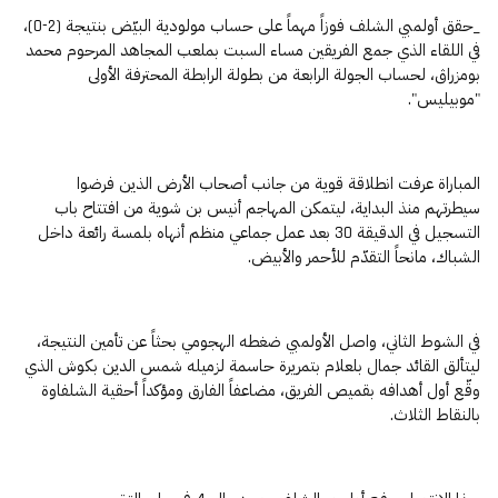
_حقق أولمبي الشلف فوزاً مهماً على حساب مولودية البيّض بنتيجة (2-0)،
في اللقاء الذي جمع الفريقين مساء السبت بملعب المجاهد المرحوم محمد
بومزراڨ، لحساب الجولة الرابعة من بطولة الرابطة المحترفة الأولى
"موبيليس".
المباراة عرفت انطلاقة قوية من جانب أصحاب الأرض الذين فرضوا
سيطرتهم منذ البداية، ليتمكن المهاجم أنيس بن شوية من افتتاح باب
التسجيل في الدقيقة 30 بعد عمل جماعي منظم أنهاه بلمسة رائعة داخل
الشباك، مانحاً التقدّم للأحمر والأبيض.
في الشوط الثاني، واصل الأولمبي ضغطه الهجومي بحثاً عن تأمين النتيجة،
ليتألق القائد جمال بلعلام بتمريرة حاسمة لزميله شمس الدين بكوش الذي
وقّع أول أهدافه بقميص الفريق، مضاعفاً الفارق ومؤكداً أحقية الشلفاوة
بالنقاط الثلاث.