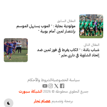
المقال السابق
مولودية بجاية : " الموب يستهل الموسم
بإنتصار ثمين أمام بوبية "
المقال التالي
شباب باتنة : " الكاب يفرط قي فوز ثمين ضد
إتحاد الشاوية في داربي مثير "
سياسة الخصوصية
الشروط والأحكام
جميع الحقوق محفوظة © 2026
الشبكة سبورت
برمجة وتصميم
عصام نجار
toggle