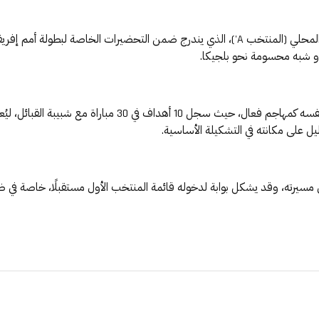
غياب بركان عن التربص الحالي للمنتخب الوطني المحلي (المنتخب A')، الذي يندرج ضمن التحضيرا
دو شبه محسومة نحو بلجيكا.
ويبلغ بركان من العمر 22 سنة فقط، لكنه أثبت نفسه كمهاجم فعال، حي
مسيرته، وقد يشكل بوابة لدخوله قائمة المنتخب الأول مستقبلًا، خاصة في ظل س