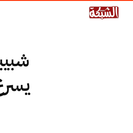
شبيبة
يسرع