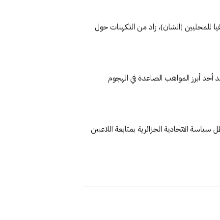
ت الخاصة لبطولة أمم إفريقيا للمحليين (الشان)، زاد من التكهنات حول
ث سجل 10 أهداف في 30 مباراة مع شبيبة القبائل، ليُعد أحد أبرز المواهب الصاعدة في الهجوم
ياسة الاتحادية الجزائرية بمتابعة اللاعبين