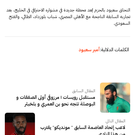
التحاق سعيود بالحزم يُعد محطة جديدة في مشواره الاحترافي في الخليج، بعد
تجاربه السابقة الناجحة مع الأهلي المصري، شباب بلوزداد، الطائي، والفتح
السعودي.
الكلمات الدلالية:
أمير سعيود
المقال السابق
مستقبل رويسات | مرزوقي أولى الصفقات و
البوصلة تتجه نحو بن العمري و بلخيثر
المقال التالي
لاعب إتحاد العاصمة السابق " مونديكو" يقترب
من هذا النادي