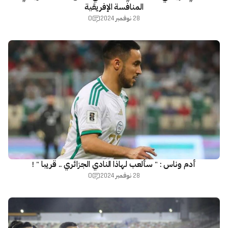
المنافسة الإفريقية
0
28 نوفمبر 2024
أدم وناس : " سألعب لهاذا النادي الجزائري .. قريبا " !
0
28 نوفمبر 2024